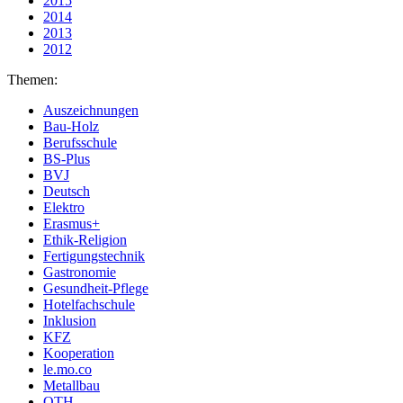
2015
2014
2013
2012
Themen:
Auszeichnungen
Bau-Holz
Berufsschule
BS-Plus
BVJ
Deutsch
Elektro
Erasmus+
Ethik-Religion
Fertigungstechnik
Gastronomie
Gesundheit-Pflege
Hotelfachschule
Inklusion
KFZ
Kooperation
le.mo.co
Metallbau
OTH