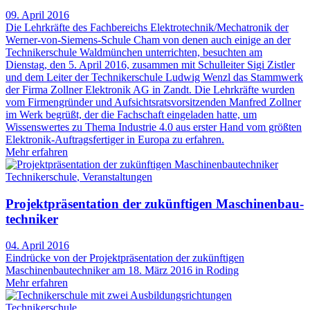
09. April 2016
Die Lehrkräfte des Fachbereichs Elektrotechnik/Mechatronik der
Werner-von-Siemens-Schule Cham von denen auch einige an der
Technikerschule Waldmünchen unterrichten, besuchten am
Dienstag, den 5. April 2016, zusammen mit Schulleiter Sigi Zistler
und dem Leiter der Technikerschule Ludwig Wenzl das Stammwerk
der Firma Zollner Elektronik AG in Zandt. Die Lehrkräfte wurden
vom Firmengründer und Aufsichtsratsvorsitzenden Manfred Zollner
im Werk begrüßt, der die Fachschaft eingeladen hatte, um
Wissenswertes zu Thema Industrie 4.0 aus erster Hand vom größten
Elektronik-Auftragsfertiger in Europa zu erfahren.
Mehr erfahren
Technikerschule
,
Veranstaltungen
Projektpräsentation der zukünftigen Maschinenbau­
techniker
04. April 2016
Eindrücke von der Projektpräsentation der zukünftigen
Maschinenbautechniker am 18. März 2016 in Roding
Mehr erfahren
Technikerschule