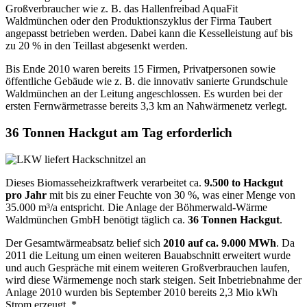
Großverbraucher wie z. B. das Hallenfreibad AquaFit
Waldmünchen oder den Produktionszyklus der Firma Taubert
angepasst betrieben werden. Dabei kann die Kesselleistung auf bis
zu 20 % in den Teillast abgesenkt werden.
Bis Ende 2010 waren bereits 15 Firmen, Privatpersonen sowie
öffentliche Gebäude wie z. B. die innovativ sanierte Grundschule
Waldmünchen an der Leitung angeschlossen. Es wurden bei der
ersten Fernwärmetrasse bereits 3,3 km an Nahwärmenetz verlegt.
36 Tonnen Hackgut am Tag erforderlich
Dieses Biomasseheizkraftwerk verarbeitet ca.
9.500 to Hackgut
pro Jahr
mit bis zu einer Feuchte von 30 %, was einer Menge von
35.000 m³/a entspricht. Die Anlage der Böhmerwald-Wärme
Waldmünchen GmbH benötigt täglich ca.
36 Tonnen Hackgut
.
Der Gesamtwärmeabsatz belief sich
2010 auf ca. 9.000 MWh
. Da
2011 die Leitung um einen weiteren Bauabschnitt erweitert wurde
und auch Gespräche mit einem weiteren Großverbrauchen laufen,
wird diese Wärmemenge noch stark steigen. Seit Inbetriebnahme der
Anlage 2010 wurden bis September 2010 bereits 2,3 Mio kWh
Strom erzeugt. *