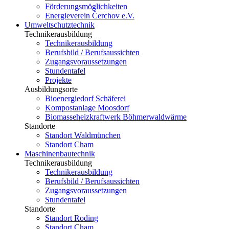
Förderungsmöglichkeiten
Energieverein Čerchov e.V.
Umweltschutztechnik
Technikerausbildung
Technikerausbildung
Berufsbild / Berufsaussichten
Zugangsvoraussetzungen
Stundentafel
Projekte
Ausbildungsorte
Bioenergiedorf Schäferei
Kompostanlage Moosdorf
Biomasseheizkraftwerk Böhmerwaldwärme
Standorte
Standort Waldmünchen
Standort Cham
Maschinenbau­technik
Technikerausbildung
Technikerausbildung
Berufsbild / Berufsaussichten
Zugangsvoraussetzungen
Stundentafel
Standorte
Standort Roding
Standort Cham