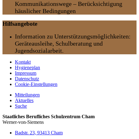
Kommunikationswege – Berücksichtigung
häuslicher Bedingungen
Hilfsangebote
Information zu Unterstützungs­möglichkeiten:
Geräteausleihe, Schulberatung und
Jugendsozialarbeit.
Kontakt
Hygieneplan
Impressum
Datenschutz
Cookie-Einstellungen
Mitteilungen
Aktuelles
Suche
Staatliches Berufliches Schulzentrum Cham
Werner-von-Siemens
Badstr. 23, 93413 Cham