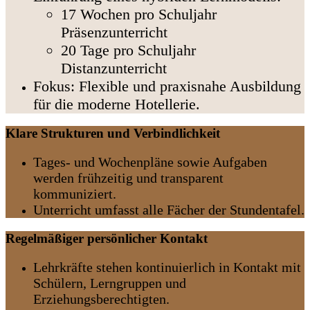
17 Wochen pro Schuljahr
Präsenzunterricht
20 Tage pro Schuljahr
Distanzunterricht
Fokus: Flexible und praxisnahe Ausbildung
für die moderne Hotellerie.
Klare Strukturen und Verbindlichkeit
Tages- und Wochenpläne sowie Aufgaben
werden frühzeitig und transparent
kommuniziert.
Unterricht umfasst alle Fächer der Stundentafel.
Regelmäßiger persönlicher Kontakt
Lehrkräfte stehen kontinuierlich in Kontakt mit
Schülern, Lerngruppen und
Erziehungsberechtigten.