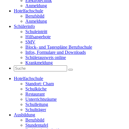
Elektrotechnik
Anmeldung
Hotelfachschule
Berufsbild
Anmeldung
Schülerinfo
Schuleintritt
Hilfsangebote
SMV
Block- und Tagespläne Berufsschule
Infos, Formulare und Downloads
Schülerausweis online
Krankmeldung
Hotelfachschule
Standort: Cham
Schulküche
Restaurant
Unterrichtsräume
Schulleitung
Schulträger
Ausbildung
Berufsbild
Stundentafel