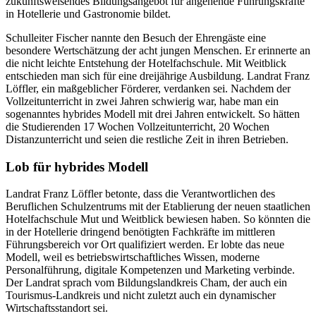
zukunftsweisendes Bildungsangebot für angehende Führungskräfte
in Hotellerie und Gastronomie bildet.
Schulleiter Fischer nannte den Besuch der Ehrengäste eine
besondere Wertschätzung der acht jungen Menschen. Er erinnerte an
die nicht leichte Entstehung der Hotelfachschule. Mit Weitblick
entschieden man sich für eine dreijährige Ausbildung. Landrat Franz
Löffler, ein maßgeblicher Förderer, verdanken sei. Nachdem der
Vollzeitunterricht in zwei Jahren schwierig war, habe man ein
sogenanntes hybrides Modell mit drei Jahren entwickelt. So hätten
die Studierenden 17 Wochen Vollzeitunterricht, 20 Wochen
Distanzunterricht und seien die restliche Zeit in ihren Betrieben.
Lob für hybrides Modell
Landrat Franz Löffler betonte, dass die Verantwortlichen des
Beruflichen Schulzentrums mit der Etablierung der neuen staatlichen
Hotelfachschule Mut und Weitblick bewiesen haben. So könnten die
in der Hotellerie dringend benötigten Fachkräfte im mittleren
Führungsbereich vor Ort qualifiziert werden. Er lobte das neue
Modell, weil es betriebswirtschaftliches Wissen, moderne
Personalführung, digitale Kompetenzen und Marketing verbinde.
Der Landrat sprach vom Bildungslandkreis Cham, der auch ein
Tourismus-Landkreis und nicht zuletzt auch ein dynamischer
Wirtschaftsstandort sei.