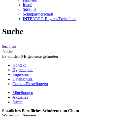
Finnland
Irland
Südtirol
Schul­partner­schaft
INTERREG Bayern-Tschechien
Suche
Suchtipps
Es wurden 0 Ergebnisse gefunden
Kontakt
Hygieneplan
Impressum
Datenschutz
Cookie-Einstellungen
Mitteilungen
Aktuelles
Suche
Staatliches Berufliches Schulzentrum Cham
Werner-von-Siemens