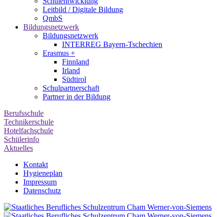
Schulentwicklung
Leitbild / Digitale Bildung
QmbS
Bildungsnetzwerk
Bildungsnetzwerk
INTERREG Bayern-Tschechien
Erasmus +
Finnland
Irland
Südtirol
Schul­partner­schaft
Partner in der Bildung
Berufsschule
Technikerschule
Hotelfachschule
Schülerinfo
Aktuelles
Kontakt
Hygieneplan
Impressum
Datenschutz