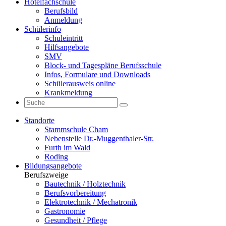
Hotelfachschule
Berufsbild
Anmeldung
Schülerinfo
Schuleintritt
Hilfsangebote
SMV
Block- und Tagespläne Berufsschule
Infos, Formulare und Downloads
Schülerausweis online
Krankmeldung
Standorte
Stammschule Cham
Nebenstelle Dr.-Muggenthaler-Str.
Furth im Wald
Roding
Bildungsangebote
Berufszweige
Bautechnik / Holztechnik
Berufsvorbereitung
Elektrotechnik / Mechatronik
Gastronomie
Gesundheit / Pflege