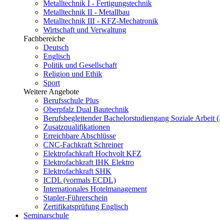
Metalltechnik I - Fertigungstechnik
Metalltechnik II - Metallbau
Metalltechnik III - KFZ-Mechatronik
Wirtschaft und Verwaltung
Fachbereiche
Deutsch
Englisch
Politik und Gesellschaft
Religion und Ethik
Sport
Weitere Angebote
Berufsschule Plus
Oberpfalz Dual Bautechnik
Berufsbegleitender Bachelor­studiengang Soziale Arbeit 
Zusatzqualifikationen
Erreichbare Abschlüsse
CNC-Fachkraft Schreiner
Elektrofachkraft Hochvolt KFZ
Elektrofachkraft IHK Elektro
Elektrofachkraft SHK
ICDL (vormals ECDL)
Internationales Hotelmanagement
Stapler-Führerschein
Zertifikatsprüfung Englisch
Seminarschule