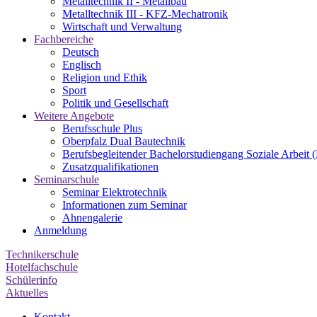
Metalltechnik II - Metallbau
Metalltechnik III - KFZ-Mechatronik
Wirtschaft und Verwaltung
Fachbereiche
Deutsch
Englisch
Religion und Ethik
Sport
Politik und Gesellschaft
Weitere Angebote
Berufsschule Plus
Oberpfalz Dual Bautechnik
Berufsbegleitender Bachelor­studiengang Soziale Arbeit 
Zusatzqualifikationen
Seminarschule
Seminar Elektrotechnik
Informationen zum Seminar
Ahnengalerie
Anmeldung
Technikerschule
Hotelfachschule
Schülerinfo
Aktuelles
Kontakt