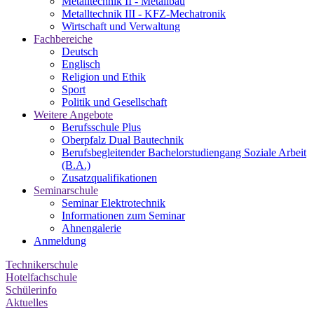
Metalltechnik II - Metallbau
Metalltechnik III - KFZ-Mechatronik
Wirtschaft und Verwaltung
Fachbereiche
Deutsch
Englisch
Religion und Ethik
Sport
Politik und Gesellschaft
Weitere Angebote
Berufsschule Plus
Oberpfalz Dual Bautechnik
Berufsbegleitender Bachelor­studiengang Soziale Arbeit
(B.A.)
Zusatzqualifikationen
Seminarschule
Seminar Elektrotechnik
Informationen zum Seminar
Ahnengalerie
Anmeldung
Technikerschule
Hotelfachschule
Schülerinfo
Aktuelles