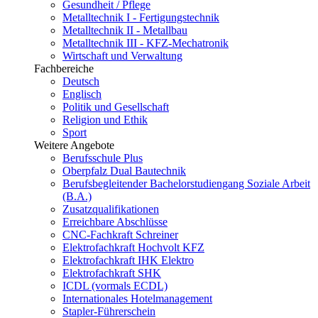
Gesundheit / Pflege
Metalltechnik I - Fertigungstechnik
Metalltechnik II - Metallbau
Metalltechnik III - KFZ-Mechatronik
Wirtschaft und Verwaltung
Fachbereiche
Deutsch
Englisch
Politik und Gesellschaft
Religion und Ethik
Sport
Weitere Angebote
Berufsschule Plus
Oberpfalz Dual Bautechnik
Berufsbegleitender Bachelor­studiengang Soziale Arbeit
(B.A.)
Zusatzqualifikationen
Erreichbare Abschlüsse
CNC-Fachkraft Schreiner
Elektrofachkraft Hochvolt KFZ
Elektrofachkraft IHK Elektro
Elektrofachkraft SHK
ICDL (vormals ECDL)
Internationales Hotelmanagement
Stapler-Führerschein