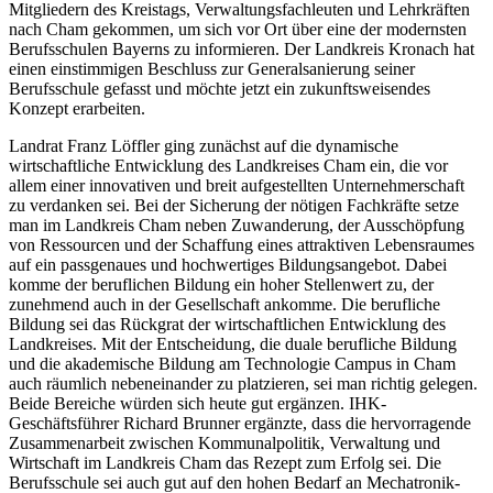
Mitgliedern des Kreistags, Verwaltungsfachleuten und Lehrkräften
nach Cham gekommen, um sich vor Ort über eine der modernsten
Berufsschulen Bayerns zu informieren. Der Landkreis Kronach hat
einen einstimmigen Beschluss zur Generalsanierung seiner
Berufsschule gefasst und möchte jetzt ein zukunftsweisendes
Konzept erarbeiten.
Landrat Franz Löffler ging zunächst auf die dynamische
wirtschaftliche Entwicklung des Landkreises Cham ein, die vor
allem einer innovativen und breit aufgestellten Unternehmerschaft
zu verdanken sei. Bei der Sicherung der nötigen Fachkräfte setze
man im Landkreis Cham neben Zuwanderung, der Ausschöpfung
von Ressourcen und der Schaffung eines attraktiven Lebensraumes
auf ein passgenaues und hochwertiges Bildungsangebot. Dabei
komme der beruflichen Bildung ein hoher Stellenwert zu, der
zunehmend auch in der Gesellschaft ankomme. Die berufliche
Bildung sei das Rückgrat der wirtschaftlichen Entwicklung des
Landkreises. Mit der Entscheidung, die duale berufliche Bildung
und die akademische Bildung am Technologie Campus in Cham
auch räumlich nebeneinander zu platzieren, sei man richtig gelegen.
Beide Bereiche würden sich heute gut ergänzen. IHK-
Geschäftsführer Richard Brunner ergänzte, dass die hervorragende
Zusammenarbeit zwischen Kommunalpolitik, Verwaltung und
Wirtschaft im Landkreis Cham das Rezept zum Erfolg sei. Die
Berufsschule sei auch gut auf den hohen Bedarf an Mechatronik-