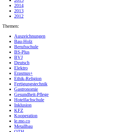
2015
2014
2013
2012
Themen:
Auszeichnungen
Bau-Holz
Berufsschule
BS-Plus
BVJ
Deutsch
Elektro
Erasmus+
Ethik-Religion
Fertigungstechnik
Gastronomie
Gesundheit-Pflege
Hotelfachschule
Inklusion
KFZ
Kooperation
le.mo.co
Metallbau
OTH