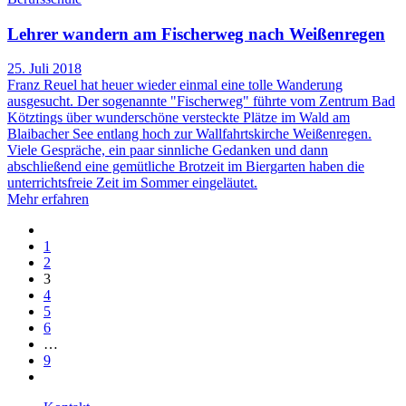
Lehrer wandern am Fischerweg nach Weißenregen
25. Juli 2018
Franz Reuel hat heuer wieder einmal eine tolle Wanderung
ausgesucht. Der sogenannte "Fischerweg" führte vom Zentrum Bad
Kötztings über wunderschöne versteckte Plätze im Wald am
Blaibacher See entlang hoch zur Wallfahrtskirche Weißenregen.
Viele Gespräche, ein paar sinnliche Gedanken und dann
abschließend eine gemütliche Brotzeit im Biergarten haben die
unterrichtsfreie Zeit im Sommer eingeläutet.
Mehr erfahren
1
2
3
4
5
6
…
9