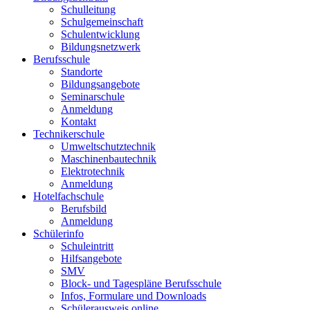
Schulleitung
Schulgemeinschaft
Schulentwicklung
Bildungsnetzwerk
Berufsschule
Standorte
Bildungsangebote
Seminarschule
Anmeldung
Kontakt
Technikerschule
Umweltschutztechnik
Maschinenbautechnik
Elektrotechnik
Anmeldung
Hotelfachschule
Berufsbild
Anmeldung
Schülerinfo
Schuleintritt
Hilfsangebote
SMV
Block- und Tagespläne Berufsschule
Infos, Formulare und Downloads
Schülerausweis online