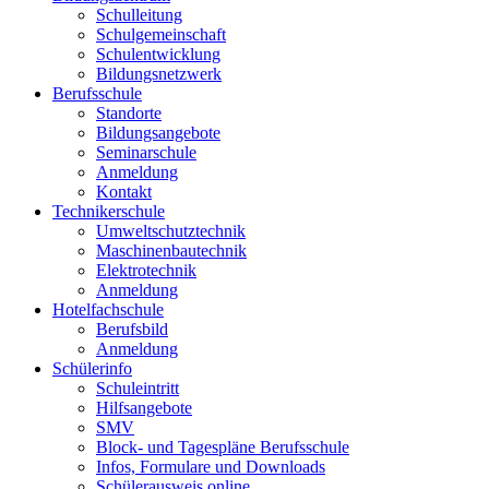
Schulleitung
Schulgemeinschaft
Schulentwicklung
Bildungsnetzwerk
Berufsschule
Standorte
Bildungsangebote
Seminarschule
Anmeldung
Kontakt
Technikerschule
Umweltschutztechnik
Maschinenbautechnik
Elektrotechnik
Anmeldung
Hotelfachschule
Berufsbild
Anmeldung
Schülerinfo
Schuleintritt
Hilfsangebote
SMV
Block- und Tagespläne Berufsschule
Infos, Formulare und Downloads
Schülerausweis online