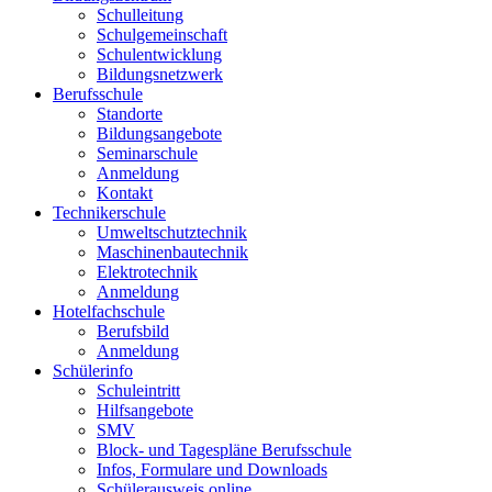
Schulleitung
Schulgemeinschaft
Schulentwicklung
Bildungsnetzwerk
Berufsschule
Standorte
Bildungsangebote
Seminarschule
Anmeldung
Kontakt
Technikerschule
Umweltschutztechnik
Maschinenbautechnik
Elektrotechnik
Anmeldung
Hotelfachschule
Berufsbild
Anmeldung
Schülerinfo
Schuleintritt
Hilfsangebote
SMV
Block- und Tagespläne Berufsschule
Infos, Formulare und Downloads
Schülerausweis online