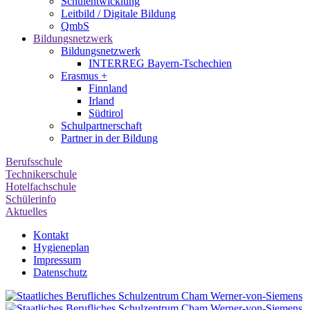
Schulentwicklung
Leitbild / Digitale Bildung
QmbS
Bildungsnetzwerk
Bildungsnetzwerk
INTERREG Bayern-Tschechien
Erasmus +
Finnland
Irland
Südtirol
Schul­partner­schaft
Partner in der Bildung
Berufsschule
Technikerschule
Hotelfachschule
Schülerinfo
Aktuelles
Kontakt
Hygieneplan
Impressum
Datenschutz