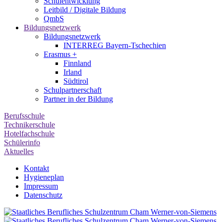
Schulentwicklung
Leitbild / Digitale Bildung
QmbS
Bildungsnetzwerk
Bildungsnetzwerk
INTERREG Bayern-Tschechien
Erasmus +
Finnland
Irland
Südtirol
Schul­partner­schaft
Partner in der Bildung
Berufsschule
Technikerschule
Hotelfachschule
Schülerinfo
Aktuelles
Kontakt
Hygieneplan
Impressum
Datenschutz