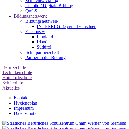
Schulentwicklung
Leitbild / Digitale Bildung
QmbS
Bildungsnetzwerk
Bildungsnetzwerk
INTERREG Bayern-Tschechien
Erasmus +
Finnland
Irland
Südtirol
Schul­partner­schaft
Partner in der Bildung
Berufsschule
Technikerschule
Hotelfachschule
Schülerinfo
Aktuelles
Kontakt
Hygieneplan
Impressum
Datenschutz