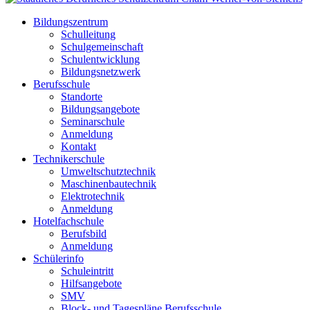
Bildungszentrum
Schulleitung
Schulgemeinschaft
Schulentwicklung
Bildungsnetzwerk
Berufsschule
Standorte
Bildungsangebote
Seminarschule
Anmeldung
Kontakt
Technikerschule
Umweltschutztechnik
Maschinenbautechnik
Elektrotechnik
Anmeldung
Hotelfachschule
Berufsbild
Anmeldung
Schülerinfo
Schuleintritt
Hilfsangebote
SMV
Block- und Tagespläne Berufsschule