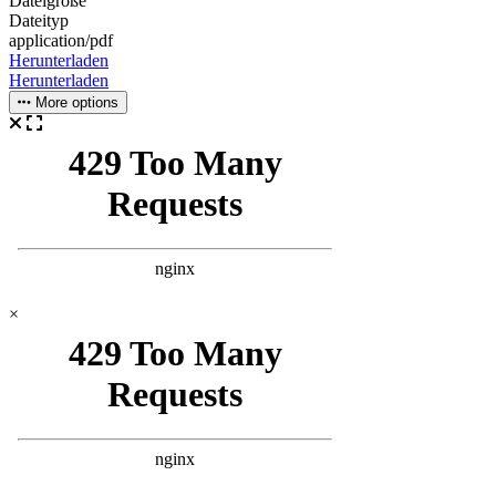
Dateigröße
Dateityp
application/pdf
Herunterladen
Herunterladen
More options
×