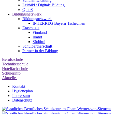
Schulentwicklung
Leitbild / Digitale Bildung
QmbS
Bildungsnetzwerk
Bildungsnetzwerk
INTERREG Bayern-Tschechien
Erasmus +
Finnland
Irland
Südtirol
Schul­partner­schaft
Partner in der Bildung
Berufsschule
Technikerschule
Hotelfachschule
Schülerinfo
Aktuelles
Kontakt
Hygieneplan
Impressum
Datenschutz