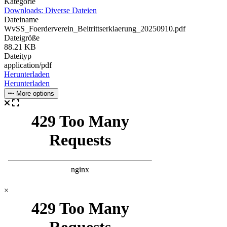
Kategorie
Downloads: Diverse Dateien
Dateiname
WvSS_Foerderverein_Beitrittserklaerung_20250910.pdf
Dateigröße
88.21 KB
Dateityp
application/pdf
Herunterladen
Herunterladen
More options
×