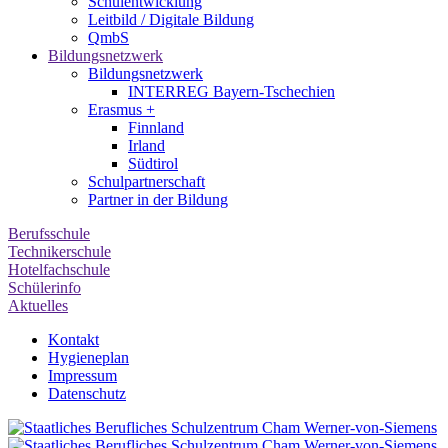
Schulentwicklung
Leitbild / Digitale Bildung
QmbS
Bildungsnetzwerk
Bildungsnetzwerk
INTERREG Bayern-Tschechien
Erasmus +
Finnland
Irland
Südtirol
Schul­partner­schaft
Partner in der Bildung
Berufsschule
Technikerschule
Hotelfachschule
Schülerinfo
Aktuelles
Kontakt
Hygieneplan
Impressum
Datenschutz