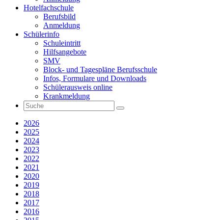
Hotelfachschule
Berufsbild
Anmeldung
Schülerinfo
Schuleintritt
Hilfsangebote
SMV
Block- und Tagespläne Berufsschule
Infos, Formulare und Downloads
Schülerausweis online
Krankmeldung
2026
2025
2024
2023
2022
2021
2020
2019
2018
2017
2016