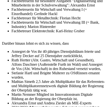
Fachbetreuerin für besondere Aufgaben "Digitalisierung und
Mitarbeiterin in der Schulverwaltung": Alexandra Ernst
Fachbetreuerin für Wirtschaft und Verwaltung I (=
Einzelhandel): Gerlinde Hackl
Fachbetreuer für Metalltechnik: Florian Hecht
Fachbetreuerin für Wirtschaft und Verwaltung III (= Bank,
Industrie): Marion Hintereder
Fachbetreuer Elektrotechnik: Karl-Heinz Gruber
Darüber hinaus lohnt es sich zu wissen, dass
Annegret de Vos ihr 40-jähriges Dienstjubiläum feierte und
Jeffrey Decker auf 25 Dienstjahre zurückblickt,
Ruth Hertter (Abt. Gastro, Wirtschaft und Gesundheit),
Alfons Daschner (Außenstelle Furth im Wald) und Annegret
de Vos (Abt. Wirtschaft) in den Ruhestand versetzt wurden,
Stefanie Hartl und Brigitte Multerer zu OStRinnen ernannt
wurden,
Mathias Simeth 2,5 Jahre als Multiplikator für das Referenten-
und Mulitiplikatorennetzwerk digitale Bildung der Regierung
der Oberpfalz tätig war,
Martin Nemmer Mitglied im Innovationsteam Digitale
Bildung an der Regierung der Oberpfalz ist,
Alexandra Ernst und Andrea Ziesler als MIE-Experts