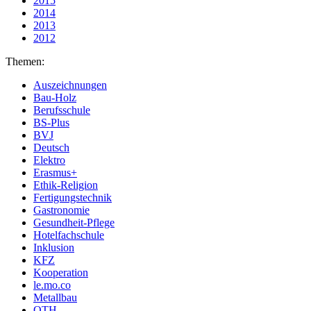
2015
2014
2013
2012
Themen:
Auszeichnungen
Bau-Holz
Berufsschule
BS-Plus
BVJ
Deutsch
Elektro
Erasmus+
Ethik-Religion
Fertigungstechnik
Gastronomie
Gesundheit-Pflege
Hotelfachschule
Inklusion
KFZ
Kooperation
le.mo.co
Metallbau
OTH