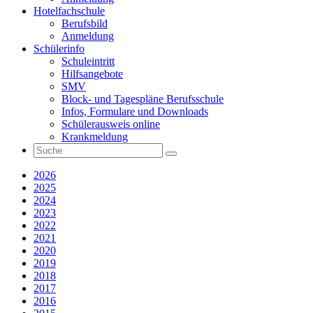
Hotelfachschule
Berufsbild
Anmeldung
Schülerinfo
Schuleintritt
Hilfsangebote
SMV
Block- und Tagespläne Berufsschule
Infos, Formulare und Downloads
Schülerausweis online
Krankmeldung
2026
2025
2024
2023
2022
2021
2020
2019
2018
2017
2016