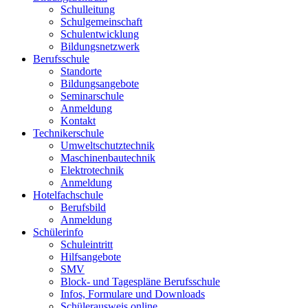
Schulleitung
Schulgemeinschaft
Schulentwicklung
Bildungsnetzwerk
Berufsschule
Standorte
Bildungsangebote
Seminarschule
Anmeldung
Kontakt
Technikerschule
Umweltschutztechnik
Maschinenbautechnik
Elektrotechnik
Anmeldung
Hotelfachschule
Berufsbild
Anmeldung
Schülerinfo
Schuleintritt
Hilfsangebote
SMV
Block- und Tagespläne Berufsschule
Infos, Formulare und Downloads
Schülerausweis online