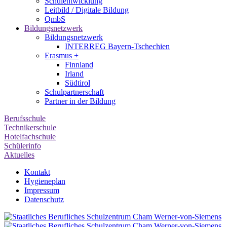
Schulentwicklung
Leitbild / Digitale Bildung
QmbS
Bildungsnetzwerk
Bildungsnetzwerk
INTERREG Bayern-Tschechien
Erasmus +
Finnland
Irland
Südtirol
Schul­partner­schaft
Partner in der Bildung
Berufsschule
Technikerschule
Hotelfachschule
Schülerinfo
Aktuelles
Kontakt
Hygieneplan
Impressum
Datenschutz