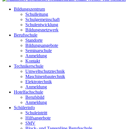
Bildungszentrum
Schulleitung
Schulgemeinschaft
Schulentwicklung
Bildungsnetzwerk
Berufsschule
Standorte
Bildungsangebote
Seminarschule
Anmeldung
Kontakt
Technikerschule
Umweltschutztechnik
Maschinenbautechnik
Elektrotechnik
Anmeldung
Hotelfachschule
Berufsbild
Anmeldung
Schülerinfo
Schuleintritt
Hilfsangebote
SMV
Block- und Tagespläne Berufsschule