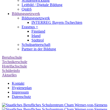
Schulentwicklung
Leitbild / Digitale Bildung
QmbS
Bildungsnetzwerk
Bildungsnetzwerk
INTERREG Bayern-Tschechien
Erasmus +
Finnland
Irland
Südtirol
Schul­partner­schaft
Partner in der Bildung
Berufsschule
Technikerschule
Hotelfachschule
Schülerinfo
Aktuelles
Kontakt
Hygieneplan
Impressum
Datenschutz