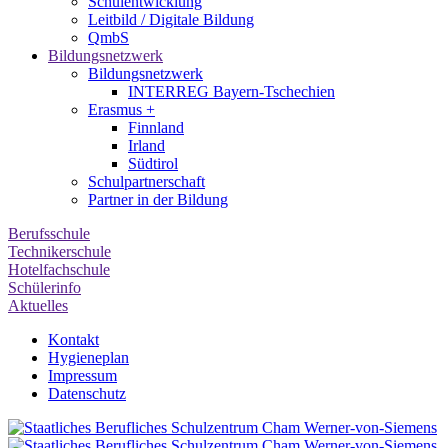
Schulentwicklung
Leitbild / Digitale Bildung
QmbS
Bildungsnetzwerk
Bildungsnetzwerk
INTERREG Bayern-Tschechien
Erasmus +
Finnland
Irland
Südtirol
Schul­partner­schaft
Partner in der Bildung
Berufsschule
Technikerschule
Hotelfachschule
Schülerinfo
Aktuelles
Kontakt
Hygieneplan
Impressum
Datenschutz