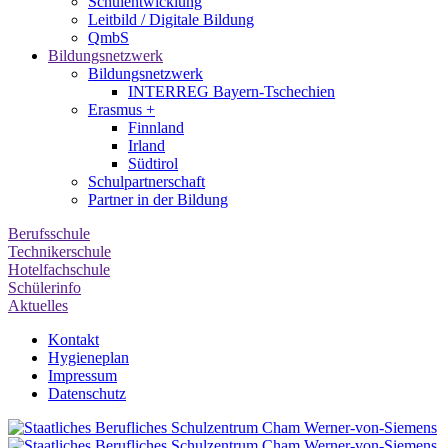
Schulentwicklung
Leitbild / Digitale Bildung
QmbS
Bildungsnetzwerk
Bildungsnetzwerk
INTERREG Bayern-Tschechien
Erasmus +
Finnland
Irland
Südtirol
Schul­partner­schaft
Partner in der Bildung
Berufsschule
Technikerschule
Hotelfachschule
Schülerinfo
Aktuelles
Kontakt
Hygieneplan
Impressum
Datenschutz