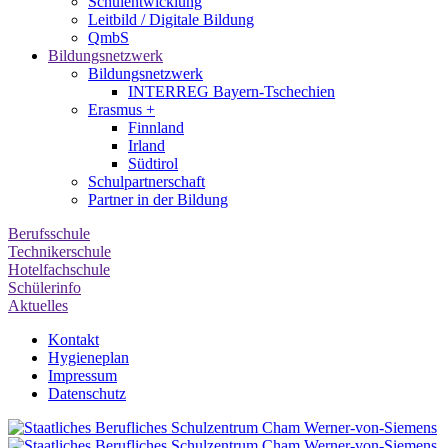
Schulentwicklung
Leitbild / Digitale Bildung
QmbS
Bildungsnetzwerk
Bildungsnetzwerk
INTERREG Bayern-Tschechien
Erasmus +
Finnland
Irland
Südtirol
Schul­partner­schaft
Partner in der Bildung
Berufsschule
Technikerschule
Hotelfachschule
Schülerinfo
Aktuelles
Kontakt
Hygieneplan
Impressum
Datenschutz